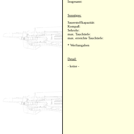
Insgesamt:
Sonstiges:
Sauerstoffkapazität:
Kompaß:
Sehrohr:
max. Tauchtiefe:
max. erreichte Tauchtiefe:
* Werftangaben
Detail:
- keine -