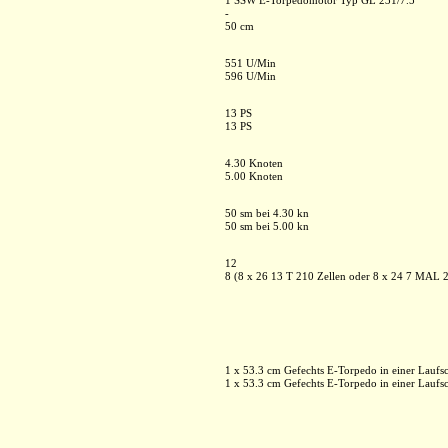
1 SSW E-Torpedomotor Typ GL 231/7.5
-
50 cm
551 U/Min
596 U/Min
13 PS
13 PS
4.30 Knoten
5.00 Knoten
50 sm bei 4.30 kn
50 sm bei 5.00 kn
12
8 (8 x 26 13 T 210 Zellen oder 8 x 24 7 MAL 2
1 x 53.3 cm Gefechts E-Torpedo in einer Laufs
1 x 53.3 cm Gefechts E-Torpedo in einer Laufs