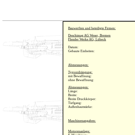
Bauwerften und beteiligte Firmen:
Deschimag AG Weser, Bremen
Flender Werke AG, Lübeck
Datum:
Gebaute Einheiten:
Abmessungen:
Typverdrängung:
mit Bewaffnung:
ohne Bewaffnung:
Abmessungen:
Länge:
Breite:
Breite Druckkörper:
Tiefgang:
Außenhautstärke:
Maschinenangaben:
Motorenanlage: