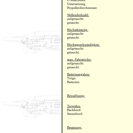
E-Maschinen:
Untersetzung:
Propellerdurchmesser:
Wellendrehzahl:
aufgetaucht:
getaucht:
Höchstleistung:
aufgetaucht:
getaucht:
Höchstgeschwindigkeit:
aufgetaucht:
getaucht:
max. Fahrstrecke:
aufgetaucht:
getaucht:
Batterieangaben:
Tröge:
Batterien:
Bewaffnung:
Torpedos:
Backbord:
Steuerbord:
Besatzung: