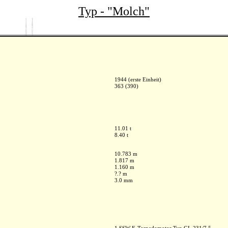
Typ - "Molch"
1944 (erste Einheit)
363 (390)
11.01 t
8.40 t
10.783 m
1.817 m
1.160 m
?.? m
3.0 mm