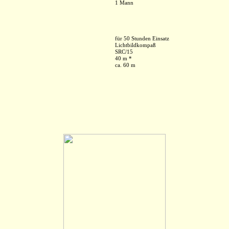
1 Mann
für 50 Stunden Einsatz
Lichtbildkompaß
SRC/15
40 m *
ca. 60 m