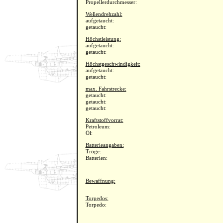
Propellerdurchmesser:
Wellendrehzahl:
aufgetaucht:
getaucht:
Höchstleistung:
aufgetaucht:
getaucht:
Höchstgeschwindigkeit:
aufgetaucht:
getaucht:
max. Fahrstrecke:
getaucht:
getaucht:
getaucht:
Kraftstoffvorrat:
Petroleum:
Öl:
Batterieangaben:
Tröge:
Batterien:
Bewaffnung:
Torpedos:
Torpedo: