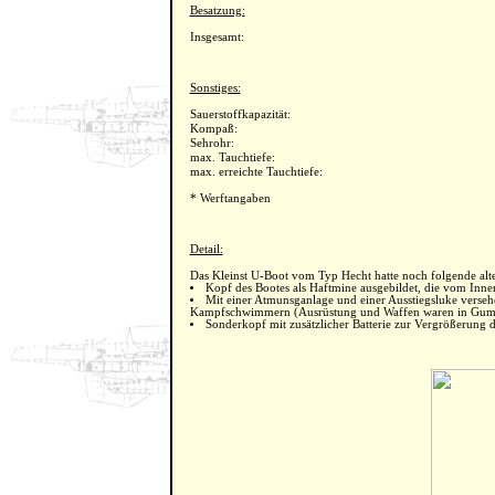
Besatzung:
Insgesamt:
Sonstiges:
Sauerstoffkapazität:
Kompaß:
Sehrohr:
max. Tauchtiefe:
max. erreichte Tauchtiefe:
* Werftangaben
Detail:
Das Kleinst U-Boot vom Typ Hecht hatte noch folgende alt
Kopf des Bootes als Haftmine ausgebildet, die vom Inne
Mit einer Atmunsganlage und einer Ausstiegsluke verse
Kampfschwimmern (Ausrüstung und Waffen waren in Gumm
Sonderkopf mit zusätzlicher Batterie zur Vergrößerung 