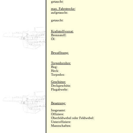
getaucht:
max. Fahrstrecke:
aufgetaucht:
getaucht:
Kraftstoffvorrat:
Brennstoff:
Öl:
Bewaffnung:
Torpedorohre:
Bug:
Heck:
Torpedos:
Geschütze:
Deckgeschütz:
Flugabwehr:
Besatzung:
Insgesamt:
Offiziere:
Oberfeldwebel oder Feldwebel:
Unteroffiziere:
Mannschaften: