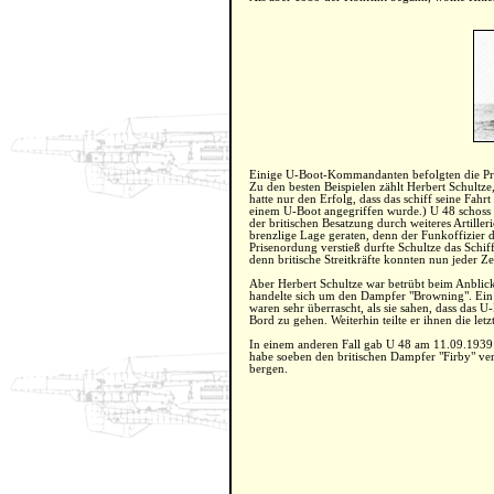
Einige U-Boot-Kommandanten befolgten die Prise
Zu den besten Beispielen zählt Herbert Schul
hatte nur den Erfolg, dass das schiff seine Fah
einem U-Boot angegriffen wurde.) U 48 schoss e
der britischen Besatzung durch weiteres Artille
brenzlige Lage geraten, denn der Funkoffizier
Prisenordung verstieß durfte Schultze das Schi
denn britische Streitkräfte konnten nun jeder Ze
Aber Herbert Schultze war betrübt beim Anblick
handelte sich um den Dampfer "Browning". Ein S
waren sehr überrascht, als sie sahen, dass das U
Bord zu gehen. Weiterhin teilte er ihnen die let
In einem anderen Fall gab U 48 am 11.09.1939 a
habe soeben den britischen Dampfer "Firby" ve
bergen.