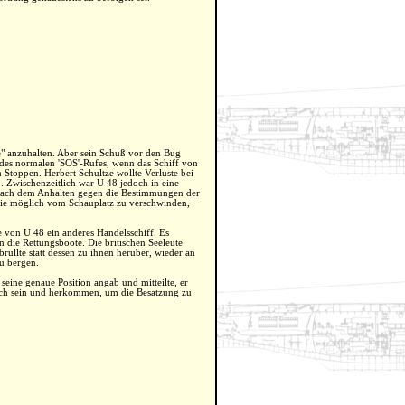
" anzuhalten. Aber sein Schuß vor den Bug
le des normalen 'SOS'-Rufes, wenn das Schiff von
 Stoppen. Herbert Schultze wollte Verluste bei
. Zwischenzeitlich war U 48 jedoch in eine
n nach dem Anhalten gegen die Bestimmungen der
 wie möglich vom Schauplatz zu verschwinden,
e von U 48 ein anderes Handelsschiff. Es
die Rettungsboote. Die britischen Seeleute
rüllte statt dessen zu ihnen herüber, wieder an
zu bergen.
eine genaue Position angab und mitteilte, er
lich sein und herkommen, um die Besatzung zu