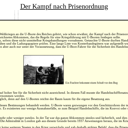
Der Kampf nach Prisenordnung
n Weltkrieges an die U-Boote des Reiches gehört, wie schon erwähnt, der Kampf nach der Prisen
zeichnetes Abkommen, das die Regeln für eine Kriegsführung mit U-Booten festlegen sollte.
n, sofern diese nicht unmittelbar Kriegshandlungen vornahmen. Getauchte U-Boote durften Hande
alten und die Ladungspapiere prüfen. Eine lange Liste von Konterbandegütern war aufgestellt wo
 aber auch nur unter der Voraussetzung, dass die U-Boot-Fahrer für die Sicherheit des Handelss
Ein Frachter bekommt einen Schuß vor den Bug
hoher See für die Sicherheit nicht ausreichend. In diesem Fall musste die Handelsschiffbes
bernommen werden.
lich, denn auf den U-Booten reichte der Raum kaum für die eigene Besatzung aus.
diesen Bestimungen behandelt werden. U-Boote waren gezwungen vor den Geschützrohren der tei
 Es existierten nur wenige Ausnahmefälle, so zum Beispiel Handelsschiffe, die im Konvoi oder u
mehr oder weniger nutzlos. In der Tat war das ganze Abkommen sinnlos und lächerlich, und die
Die Admiralität in London gab aus diesem Grunde bereits 1937 Anweisungen heraus, die im Krie
r keine weiteren Staaten in den Krieg verwickeln und gab deshalb strikten Befehl, dass die Prise