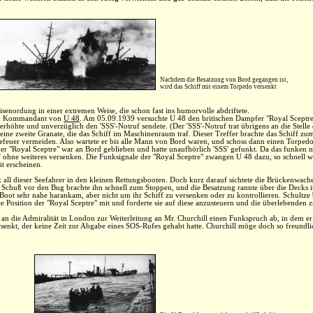
Nachdem die Besatzung von Bord gegangen ist,
wird das Schiff mit einem Torpedo versenkt
nordung in einer extremen Weise, die schon fast ins humorvolle abdriftete.
tze, Kommandant von
U 48
. Am 05.09.1939 versuchte U 48 den britischen Dampfer "Royal Sceptre
rt erhöhte und unverzüglich den 'SSS'-Notruf sendete. (Der 'SSS'-Notruf trat übrigens an die Stel
ine zweite Granate, die das Schiff im Maschinenraum traf. Dieser Treffer brachte das Schiff zum
riefeuer vermeiden. Also wartete er bis alle Mann von Bord waren, und schoss dann einen Torpedo
 der "Royal Sceptre" war an Bord geblieben und hatte unaufhörlich 'SSS' gefunkt. Da das funke
ff ohne weiteres versenken. Die Funksignale der "Royal Sceptre" zwangen U 48 dazu, so schnell
it erscheinen.
 all dieser Seefahrer in den kleinen Rettungsbooten. Doch kurz darauf sichtete die Brückenwach
chuß vor den Bug brachte ihn schnell zum Stoppen, und die Besatzung rannte über die Decks in 
-Boot sehr nahe harankam, aber nicht um ihr Schiff zu versenken oder zu kontrollieren. Schultze b
zte Position der "Royal Sceptre" mit und forderte sie auf diese anzusteuern und die überlebenden 
n die Admiralität in London zur Weiterleitung an Mr. Churchill einen Funkspruch ab, in dem er s
rsenkt, der keine Zeit zur Abgabe eines SOS-Rufes gehabt hatte. Churchill möge doch so freund