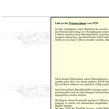
Link zu der
Prisenordnung
von 1939
Zu den wichtigsten ersten Befehlen des zweite
mit Seeinteressen lange vor Kriegsbeginn unter
U-Boote durften keine Handelsschiffe versenke
mussten auftauchen, das betreffende Schiff anh
durfte es von dem U-Boot versenkt werden, dann
Nach diesem Abkommen waren Rettungsboote auf 
werden oder aber von einem anderen Schiff ü
Das an Bord nehmen war natürlich völlig unmög
Auch bewaffnete Handelsschiffe mussten nach 
aufzutauchen und sie zum Stoppen aufzufordern.
angegriffen werden durften.
Die Regeln dieses Protokolls machten U-Boote 
ausging, es würde von niemandem eingehalten. 
Regeln standen.
Als aber 1939 der Konflikt begann, wollte Hitle