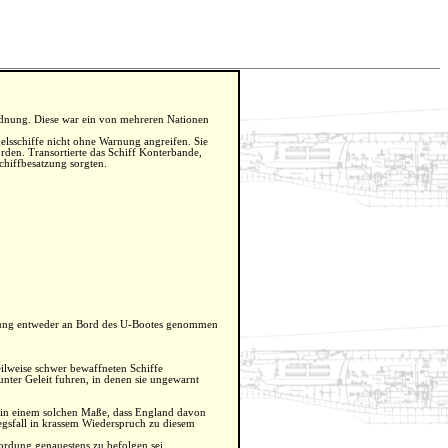
ordnung. Diese war ein von mehreren Nationen
lsschiffe nicht ohne Warnung angreifen. Sie
rden. Transortierte das Schiff Konterbande,
chiffbesatzung sorgten.
atzung entweder an Bord des U-Bootes genommen
lweise schwer bewaffneten Schiffe
nter Geleit fuhren, in denen sie ungewarnt
s in einem solchen Maße, dass England davon
gsfall in krassem Wiederspruch zu diesem
nordung genauestens zu befolgen sei.