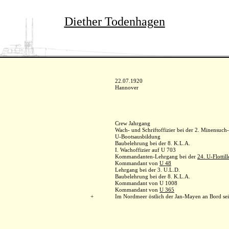
Diether Todenhagen
22.07.1920
Hannover
Crew Jahrgang
Wach- und Schriftoffizier bei der 2. Minensuch-F
U-Bootsausbildung
Baubelehrung bei der 8. K.L.A.
I. Wachoffizier auf U 703
Kommandanten-Lehrgang bei der
24. U-Flottill
Kommandant von
U 48
Lehrgang bei der 3. U.L.D.
Baubelehrung bei der 8. K.L.A.
Kommandant von U 1008
Kommandant von
U 365
+
Im Nordmeer östlich der Jan-Mayen an Bord sei