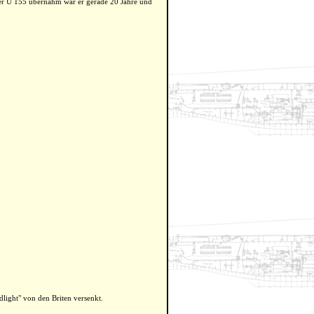
r U 155 übernahm war er gerade 20 Jahre und
ight" von den Briten versenkt.