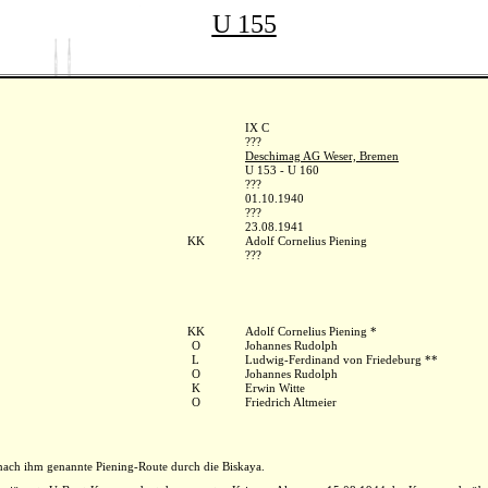
U 155
IX C
???
Deschimag AG Weser, Bremen
U 153 - U 160
???
01.10.1940
???
23.08.1941
KK
Adolf Cornelius Piening
???
KK
Adolf Cornelius Piening *
O
Johannes Rudolph
L
Ludwig-Ferdinand von Friedeburg **
O
Johannes Rudolph
K
Erwin Witte
O
Friedrich Altmeier
nach ihm genannte Piening-Route durch die Biskaya.