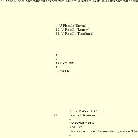
er jüngste U-Boot-Kommandant des gesamten Krieges. Als er am 15.08.1944 das Kommando übe
4. U-Flottille
(Stettin)
10. U-Flottille
(Lorient)
33. U-Flottille
(Flensburg)
10
26
141.521 BRT
1
6.736 BRT
21.12.1945 - 11:42 Uhr
O
Friedrich Altmeier
-
55°35'N-07°39'W
AM 5389
Das Boot wurde im Rahmen der Operation "Deadl
-