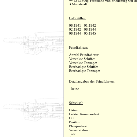
** Lt Ludwig-Ferdinand von Friedeburg war d
3 Monate alt.
U-Flottillen:
08.1941 - 01.1942
02.1942 - 08.1944
08.1944 - 05.1945
Feindfahrten:
Anzahl Feindfahrten:
Versenkte Schiffe:
Versenkte Tonnage:
Beschädigte Schiffe:
Beschädigte Tonnage:
Detailangaben der Feindfahrten:
- keine -
Schicksal:
Datum:
Letzter Kommandant:
Ort:
Position:
Planquadarat:
Versenkt durch:
Tote: